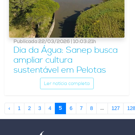
Publicada 22/03/2026 | 10:03:21h
Dia da Água: Sanep busca
ampliar cultura
sustentável em Pelotas
Ler notícia completa
5
...
‹
1
2
3
4
6
7
8
127
12