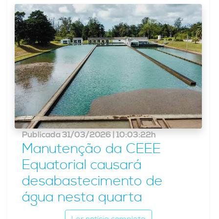
Publicada 31/03/2026 | 10:03:22h
Manutenção da CEEE
Equatorial causará
desabastecimento de
água nesta quarta
Ler notícia completa