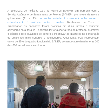
A Secretaria de Políticas para as Mulheres (SMPM), em parceria com o
Serviço Autônomo de Saneamento de Pelotas (SANEP), promoveu, de terça a
quinta-feira (21 a 23),
formação voltada à conscientização sobre o
enfrentamento à violência contra a mulher.
Realizados na Casa do
Trabalhador, os encontros foram divididos em duas turmas e reuniram
servidoras da autarquia. O objetivo foi fortalecer a rede de proteção, promover
o diálogo sobre igualdade de gênero e incentivar as mulheres na construção
de ambientes mais seguros e acolhedores. Atualmente, elas representam
cerca de 25% do quadro funcional do SANEP, somando aproximadamente 200
das 800 servidoras e servidores.