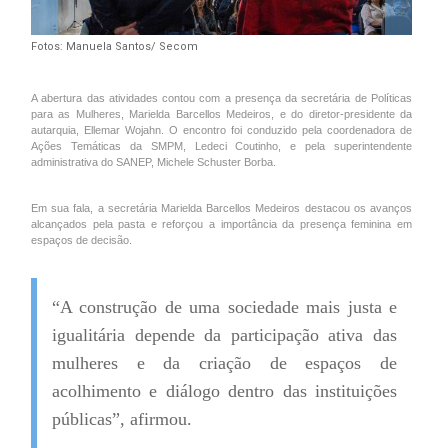
Fotos: Manuela Santos/ Secom
A abertura das atividades contou com a presença da secretária de Políticas
para as Mulheres, Marielda Barcellos Medeiros, e do diretor-presidente da
autarquia, Ellemar Wojahn. O encontro foi conduzido pela coordenadora de
Ações Temáticas da SMPM, Ledeci Coutinho, e pela superintendente
administrativa do SANEP, Michele Schuster Borba.
Em sua fala, a secretária Marielda Barcellos Medeiros destacou os avanços
alcançados pela pasta e reforçou a importância da presença feminina em
espaços de decisão.
“A construção de uma sociedade mais justa e
igualitária depende da participação ativa das
mulheres e da criação de espaços de
acolhimento e diálogo dentro das instituições
públicas”, afirmou.