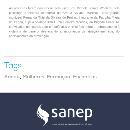
As palestras foram conduzidas pela juíza Dra. Michele Soares Wouters, pela
psicóloga e diretora executiva da SMPM Viviane Martinez, pela guarda
municipal Fernanda Thiel da Silveira de Freitas, integrante da Patrulha Maria
da Penha, e pela soldado Ana Luíza Ferreira Mendes, da Brigada Militar. As
convidadas compartilharam experiências e reflexões sobre o enfrentamento à
violência de gênero, destacando a importância da atuação em rede, do
acolhimento e da prevenção.
Tags
Sanep
,
Mulheres
,
Formação
,
Encontros