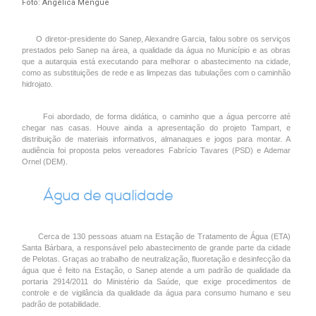
Foto: Angélica Mengue
O diretor-presidente do Sanep, Alexandre Garcia, falou sobre os serviços
prestados pelo Sanep na área, a qualidade da água no Município e as obras
que a autarquia está executando para melhorar o abastecimento na cidade,
como as substituições de rede e as limpezas das tubulações com o caminhão
hidrojato.
Foi abordado, de forma didática, o caminho que a água percorre até
chegar nas casas. Houve ainda a apresentação do projeto Tampart, e
distribuição de materiais informativos, almanaques e jogos para montar. A
audiência foi proposta pelos vereadores Fabrício Tavares (PSD) e Ademar
Ornel (DEM).
Água de qualidade
Cerca de 130 pessoas atuam na Estação de Tratamento de Água (ETA)
Santa Bárbara, a responsável pelo abastecimento de grande parte da cidade
de Pelotas. Graças ao trabalho de neutralização, fluoretação e desinfecção da
água que é feito na Estação, o Sanep atende a um padrão de qualidade da
portaria 2914/2011 do Ministério da Saúde, que exige procedimentos de
controle e de vigilância da qualidade da água para consumo humano e seu
padrão de potabilidade.