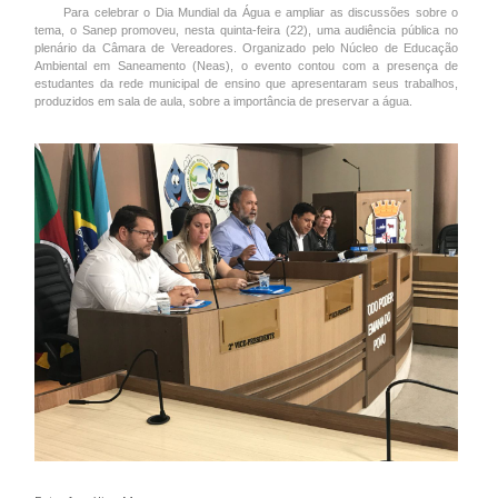
Para celebrar o Dia Mundial da Água e ampliar as discussões sobre o
tema, o Sanep promoveu, nesta quinta-feira (22), uma audiência pública no
plenário da Câmara de Vereadores. Organizado pelo Núcleo de Educação
Ambiental em Saneamento (Neas), o evento contou com a presença de
estudantes da rede municipal de ensino que apresentaram seus trabalhos,
produzidos em sala de aula, sobre a importância de preservar a água.