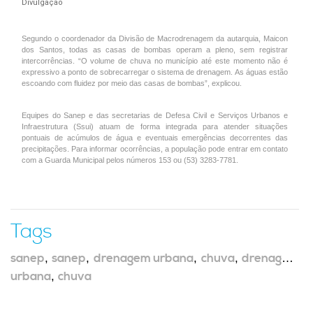
Divulgação
Segundo o coordenador da Divisão de Macrodrenagem da autarquia, Maicon
dos Santos, todas as casas de bombas operam a pleno, sem registrar
intercorrências. “O volume de chuva no município até este momento não é
expressivo a ponto de sobrecarregar o sistema de drenagem. As águas estão
escoando com fluidez por meio das casas de bombas”, explicou.
Equipes do Sanep e das secretarias de Defesa Civil e Serviços Urbanos e
Infraestrutura (Ssui) atuam de forma integrada para atender situações
pontuais de acúmulos de água e eventuais emergências decorrentes das
precipitações. Para informar ocorrências, a população pode entrar em contato
com a Guarda Municipal pelos números 153 ou (53) 3283-7781.
Tags
sanep
,
sanep
,
drenagem urbana
,
chuva
,
drenagem
urbana
,
chuva