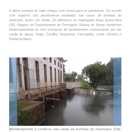
A última semana de maio chegou com chuva para os pelotenses. De acordo
com registros dos pluviômetros instalados nas casas de bombas do
município, foram, em média, 20 milímetros na madrugada desta quarta-feira
(28). Equipes do Departamento de Drenagem Urbana do Sanep monitoram
ininterruptamente as sete estruturas de bombeamento responsáveis por dar
vazão às águas: Anglo, Castilho, Doquinhas, Farroupilha, Leste, Olvebra e
Pontal da Barra.
Monitoramento é contínuo nas casas de bombas do município. Foto: