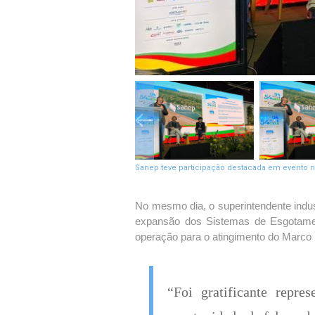
Sanep teve participação destacada em evento n
No mesmo dia, o superintendente indus
expansão dos Sistemas de Esgotament
operação para o atingimento do Marc
“Foi gratificante repre