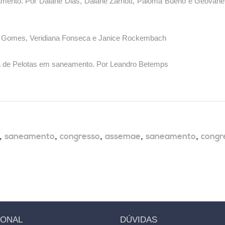
amento. Por Daiane Dias, Daiane Zarnott, Paloma Bueno e Geovane
ro Gomes, Veridiana Fonseca e Janice Rockembach
ica de Pelotas em saneamento. Por Leandro Betemps
,
saneamento
,
congresso
,
assemae
,
saneamento
,
congr
IONAL
DÚVIDAS