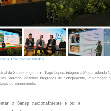
acional. Fotos: Matheus Cabistany
trial do Sanep, engenheiro Tiago Lopes, integrou a Mesa-redonda 1:
o Sanitário: desafios integrados de planejamento, implantação e
o Legal do Saneamento.
sentar o Sanep nacionalmente e ter a