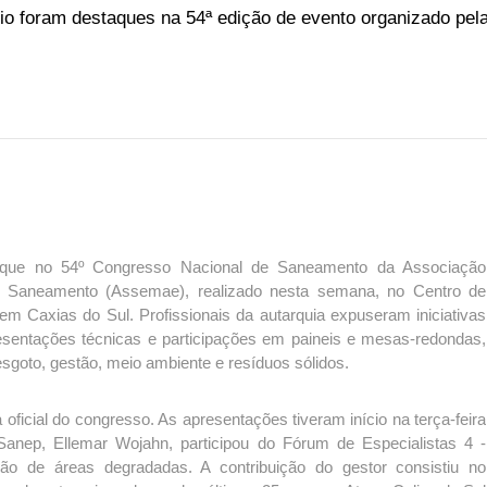
o foram destaques na 54ª edição de evento organizado pel
aque no 54º Congresso Nacional de Saneamento da Associação
e Saneamento (Assemae), realizado nesta semana, no Centro de
m Caxias do Sul. Profissionais da autarquia expuseram iniciativas
entações técnicas e participações em paineis e mesas-redondas,
goto, gestão, meio ambiente e resíduos sólidos.
 oficial do congresso. As apresentações tiveram início na terça-feira
 Sanep, Ellemar Wojahn, participou do Fórum de Especialistas 4 -
ão de áreas degradadas. A contribuição do gestor consistiu no